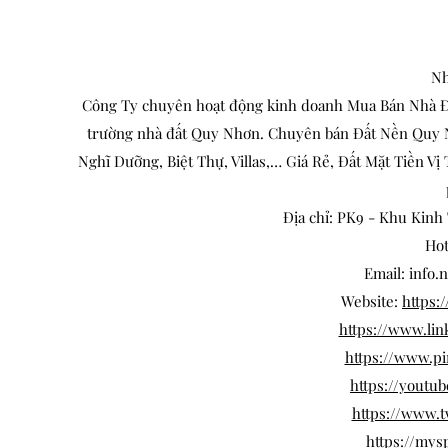
Nh
Công Ty chuyên hoạt động kinh doanh Mua Bán Nhà Đấ
trường nhà đất Quy Nhơn. Chuyên bán Đất Nền Quy 
Nghĩ Dưỡng, Biệt Thự, Villas,… Giá Rẻ, Đất Mặt Tiền V
Địa chỉ: PK9 - Khu Kinh
Hot
Email: info
Website:
https
https://www.li
https://www.p
https://yout
https://www.
https://my